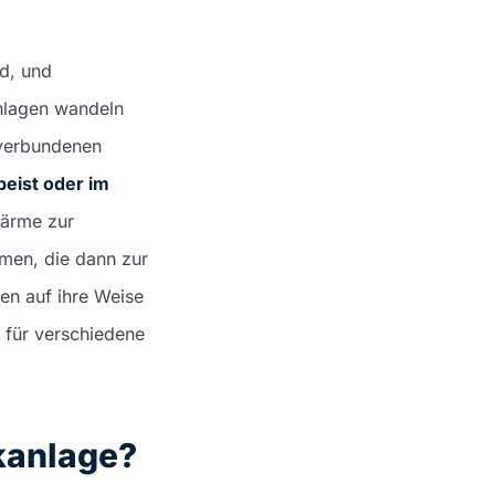
d, und
anlagen wandeln
 verbundenen
peist oder im
wärme zur
men, die dann zur
en auf ihre Weise
t für verschiedene
ikanlage?