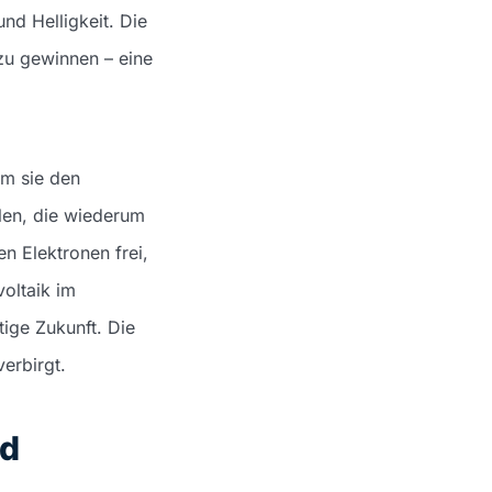
und Helligkeit. Die
u gewinnen – eine
em sie den
len, die wiederum
n Elektronen frei,
oltaik im
tige Zukunft. Die
erbirgt.
nd