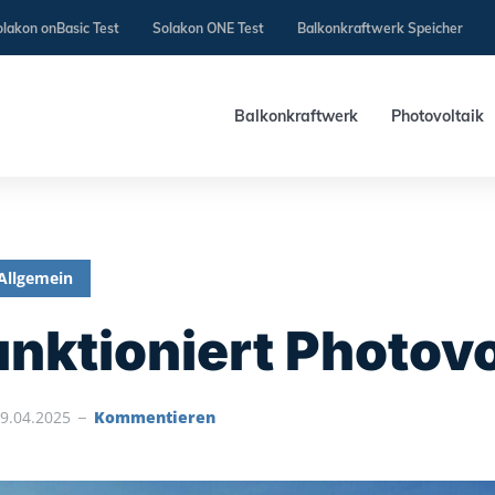
lakon onBasic Test
Solakon ONE Test
Balkonkraftwerk Speicher
Balkonkraftwerk
Photovoltaik
Allgemein
unktioniert Photovo
9.04.2025
Kommentieren