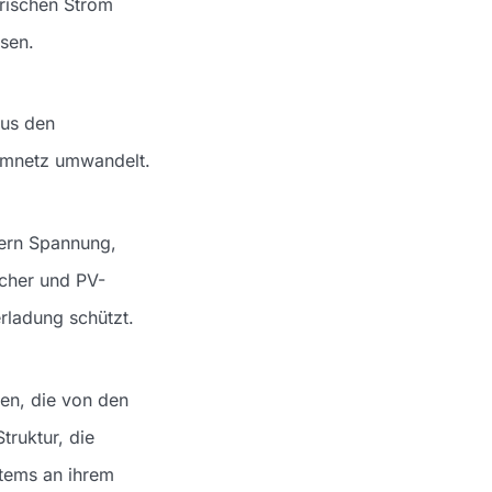
trischen Strom
sen.
aus den
romnetz umwandelt.
fern Spannung,
icher und PV-
rladung schützt.
en, die von den
Struktur, die
tems an ihrem