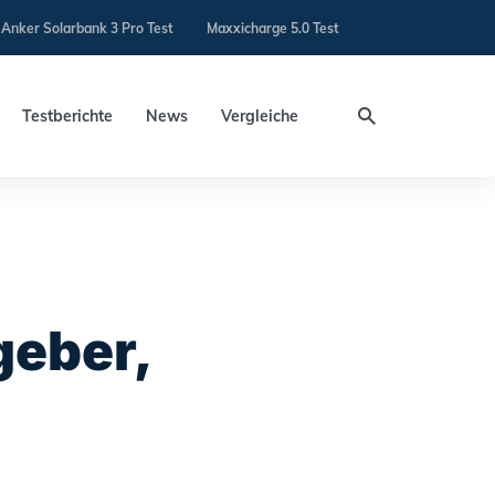
Anker Solarbank 3 Pro Test
Maxxicharge 5.0 Test
Testberichte
News
Vergleiche
geber,