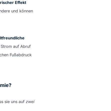
trischer Effekt
andere und können
tfreundliche
 Strom auf Abruf
schen Fußabdruck
rmie?
ss sie uns auf
zwei