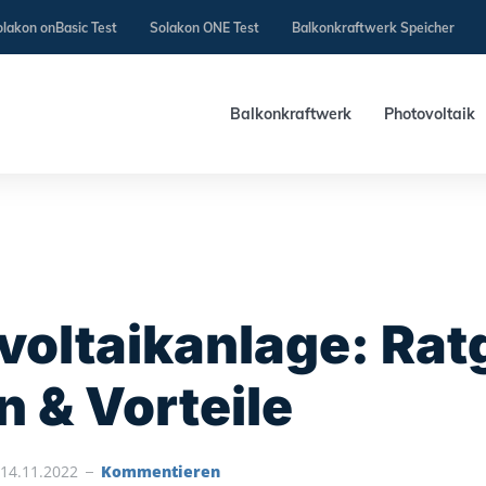
lakon onBasic Test
Solakon ONE Test
Balkonkraftwerk Speicher
Balkonkraftwerk
Photovoltaik
voltaikanlage: Rat
n & Vorteile
14.11.2022
Kommentieren