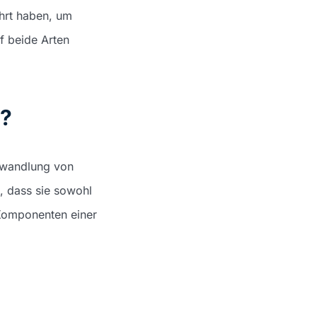
ührt haben, um
f beide Arten
e?
mwandlung von
t, dass sie sowohl
 Komponenten einer