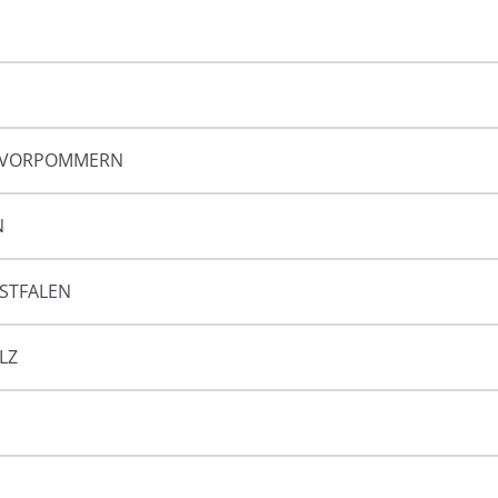
-VORPOMMERN
N
STFALEN
LZ