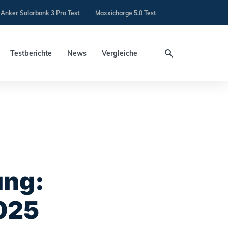
Anker Solarbank 3 Pro Test
Maxxicharge 5.0 Test
Testberichte
News
Vergleiche
ung:
025