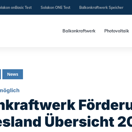
lakon onBasic Test
Solakon ONE Test
Balkonkraftwerk Speicher
Balkonkraftwerk
Photovoltaik
News
 möglich
nkraftwerk Förder
sland Übersicht 2