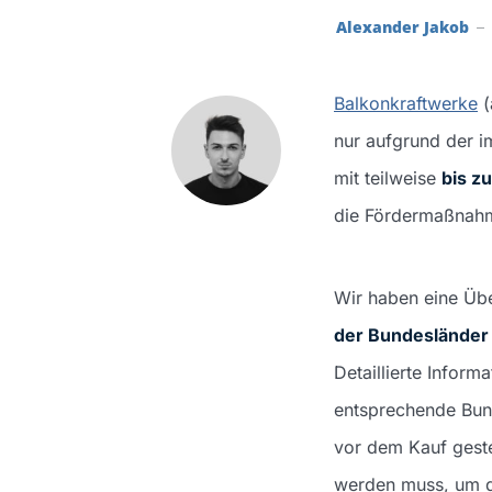
‎
Alexander Jakob
Balkonkraftwerke
(
nur aufgrund der i
mit teilweise
bis z
die Fördermaßnahme
Wir haben eine Übe
der Bundesländer
Detaillierte Infor
entsprechende Bun
vor dem Kauf geste
werden muss, um d