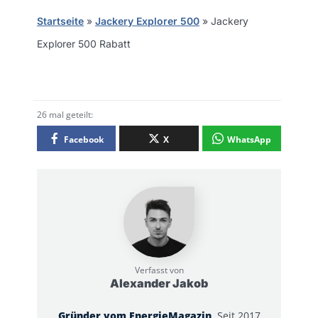
Startseite
»
Jackery Explorer 500
»
Jackery
Explorer 500 Rabatt
26 mal geteilt:
Facebook
X
WhatsApp
Verfasst von
Alexander Jakob
Gründer vom EnergieMagazin
. Seit 2017