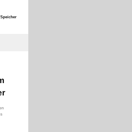
Speicher
m
er
den
es