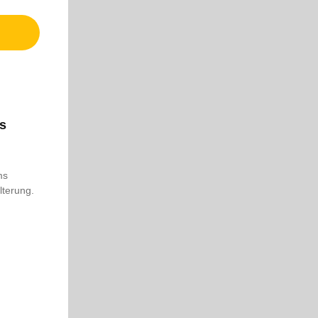
s
ms
lterung.